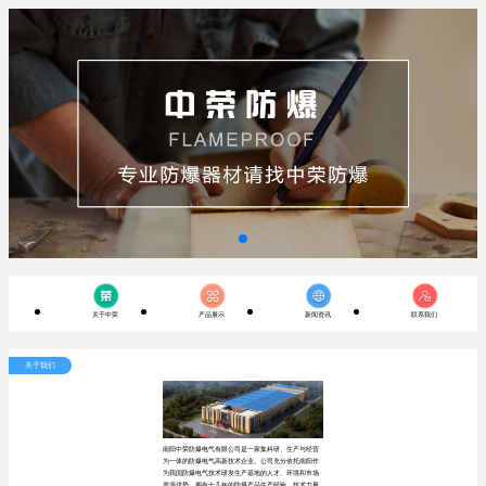
关于中荣
产品展示
新闻资讯
联系我们
关于我们
南阳中荣防爆电气有限公司是一家集科研、生产与经营
为一体的防爆电气高新技术企业。公司充分依托南阳作
为我国防爆电气技术研发生产基地的人才、环境和市场
资源优势，拥有十几年的防爆产品生产经验。技术力量