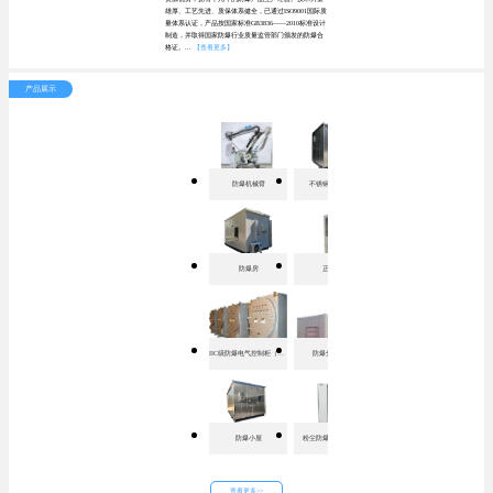
雄厚、工艺先进、质保体系健全，已通过ISO9001国际质
量体系认证，产品按国家标准GB3836——2010标准设计
制造，并取得国家防爆行业质量监管部门颁发的防爆合
格证。...
【查看更多】
产品展示
防爆机械臂
不锈钢防爆小屋
防爆房
正压柜
IIC级防爆电气控制柜（箱）
防爆分析小屋
防爆小屋
粉尘防爆电气控制柜
查看更多>>